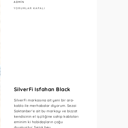
ADMIN
SILVERFI
YORUMLAR KAPALI
ISFAHAN
BLACK
IÇIN
SilverFi Isfahan Black
SilverFi markasına ait yeni bir ara-
kablo ile merhabalar diyorum. Sezai
Saktanber‘e ait bu markayı ve bizzat
kendisinin el işçiliğine sahip kabloları
eminim ki hobidaşların çoğu
duymuştur. Sezai bey ...